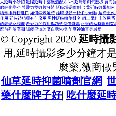
人延時小妙招
壯陽延時中藥泡酒配方
key延時噴劑怎麼樣
買海
腺鈣化變小
希愛力雙效片分辨
延時增硬噴劑
金戈延時效果如何
噴劑排行榜進口
如何鍛煉延時
延時攝影一秒多少幀數
延時王效
作用
延時鎖精環有什麼用
男性延時噴劑排名
網上犀利士管用嗎
的表現及調理
希愛力的作用與功效是偉哥嗎
正規的延時噴劑有
麼前列腺高潮
陽痿早洩怎麼自我恢復
印度神油真是感受
© Copyright 2020
延時攝
用,延時攝影多少分鐘才
麼藥,微商做
仙草延時抑菌噴劑官網
|
藥什麼牌子好
|
吃什麼延