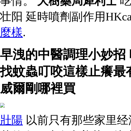
事情。
大樹藥局犀利士
吃
壮阳 延時噴劑副作用HKca
麼樣
.
早洩的中醫調理小妙招
找蚊蟲叮咬這樣止癢最
威爾剛哪裡買
壯陽
以前只有那些家里经