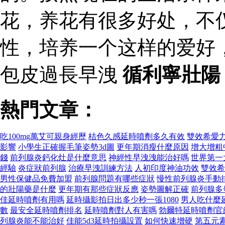
花，养花有很多好处，不
性，培养一个这样的爱好
包皮過長早洩
循利寧壯陽
熱門文章：
吃100mg萬艾可親身經歷
桔色久感延時噴劑多久有效
雙效希愛
影響
小學生正確握毛筆姿勢3d圖
更年期消瘦什麼原因
增大增粗
錢
前列腺炎鈣化灶是什麼意思
神經性早洩洩能治好嗎
世界第一
經驗
炎症狀前列腺
治療早洩訓練方法
人初印度神油功效
雙效希
男性保健品免費加盟
前列腺問題有哪些症狀
慢性前列腺炎手動
的壯陽藥是什麼
更年期有那些症狀反應
姿勢圖解正確
前列腺多
佳延時噴劑有用嗎
延時攝影拍日出多少秒一張1080
男人吃什麼
數
最安全延時噴劑排名
延時噴劑對人有害嗎
勃爾特延時噴劑官
列腺炎能不能治好
佳能5d3延時拍攝設置
如何快速增硬
第五元