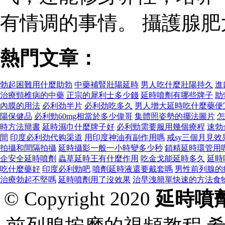
有情调的事情。 攝護腺
熱門文章：
勃起困難用什麼助勃
中藥補腎壯陽延時
男人吃什麼壯陽持久
進
治療頸椎病的中藥
正宗的犀利士多少錢
延時噴劑有哪些牌子
助
內膜的用法
必利劲半片
必利劲吃多久
男人增大延時吃什麼藥便
陽保健品
必利勁60mg相當於多少偉哥
集體照姿勢的擺法圖片
怎
時方法簡書
延時濕巾什麼牌子好
必利勁需要服用幾個療程
速勃
間
印度必利劲代购渠道
用印度神油有副作用嗎
戒sy三個月見效
拍攝和間隔拍攝
延時攝影一般一小時變多少秒
鎖精延時環管用
企安全延時噴劑
蟲草延時王有什麼作用
吃金戈能延時多久
延時
吃什麼藥好
印度必利勁吧
噴劑延時液還要戴套嗎
男性前列腺的
治療勃起不堅嗎
延時噴劑用了沒效果
治早洩簡單快速的方法食
© Copyright 2020
延時噴