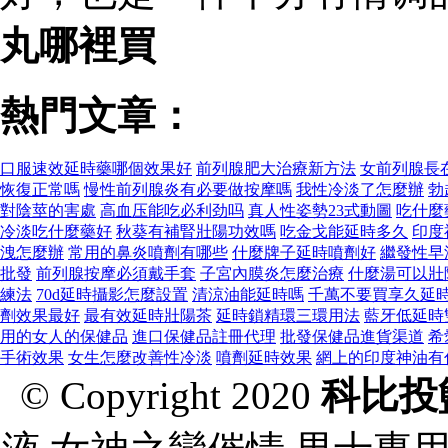
丸哪裡買
熱門文章：
口服速效延時藥哪個效果好
前列腺肥大治療新方法
女前列腺長
恢復正常嗎
慢性前列腺炎有必要做按摩嗎
我性冷淡了怎麼辦
勃
對陰莖的害處
高血压能吃必利劲吗
真人性姿勢23式動圖
吃什麼
冷淡吃什麼藥好
秋葵有補腎壯陽功效嗎
吃金戈能延時多久
印度
洩怎麼辦
常用的鼻炎噴劑有哪些
什麼牌子延時噴劑好
繼發性早
批發
前列腺按摩必須戴手套
子宮內膜炎怎麼治療
什麼湯可以壯
練法
70d延時攝影怎麼設置
清涼油能延時嗎
千萬不要買享久延
劑效果最好
最有效延時壯陽茶
延時鎖精環三環用法
藍牙低延時
用的女人的保健品
進口保健品註冊代理
批發保健品進貨渠道
希
手術效果
女生怎麼改善性冷淡
噴劑延時效果
網上的印度神油有
© Copyright 2020
科比投籃