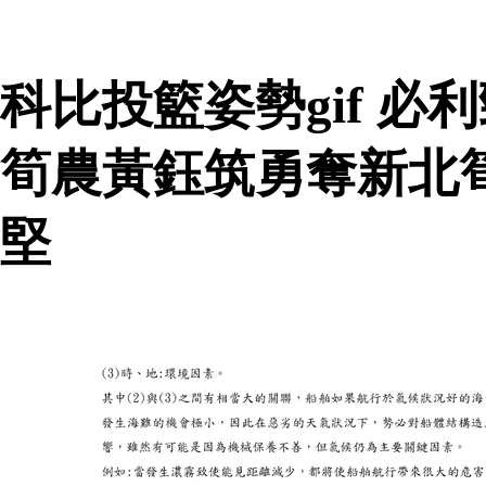
科比投籃姿勢gif 
筍農黃鈺筑勇奪新北
堅