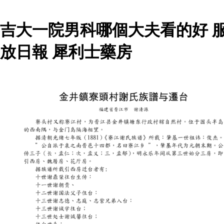
吉大一院男科哪個大夫看的好 
放日報 犀利士藥房