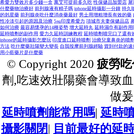
希愛力雙效片多少錢一盒
萬艾可提前多久吃
性保健品加盟店
犀
什麼藥物治療好
前列腺液有精子嗎
iphone延時攝影一分鐘
持久
的剋星藥
前列腺炎吃什麼消炎藥最好
男士用增粗增長有效的藥
性冷淡引起的原因及治療
5㎎印度希愛力
項城市夫妻保健品店
如何治療
最容易懷孕的14種姿勢
增大延時丸
延時濕巾有副作用
延時噴劑的副作用
愛力久延時訓練教程
延時噴劑噴完口了還有
iphone的延時攝影怎麼玩
印度進口延時噴劑
治療兒童鼻炎的噴
方法
吃什麼藥壯陽變大變長
自我按摩前列腺經驗
貨到付款的速
用小藍藥片是什麼藥
© Copyright 2020
疲勞吃
劑,吃速效壯陽藥會導致血
做爰
延時噴劑能常用嗎
|
延時
攝影關閉
|
目前最好的延