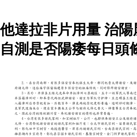
他達拉非片用量 治
自測是否陽痿每日頭