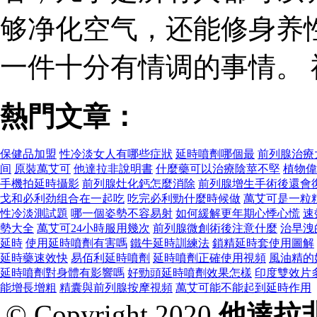
够净化空气，还能修身养
一件十分有情调的事情。
熱門文章：
保健品加盟
性冷淡女人有哪些症狀
延時噴劑哪個最
前列腺治療
间
原裝萬艾可
他達拉非說明書
什麼藥可以治療陰莖不堅
植物偉
手機拍延時攝影
前列腺灶化鈣怎麼消除
前列腺增生手術後還會
戈和必利劲组合在一起吃
吃完必利勁什麼時候做
萬艾可是一粒
性冷淡測試題
哪一個姿勢不容易射
如何緩解更年期心悸心慌
速
勢大全
萬艾可24小時服用幾次
前列腺微創術後注意什麼
治早洩
延時
使用延時噴劑有害嗎
鐵牛延時訓練法
鎖精延時套使用圖解
延時藥速效快
易佰利延時噴劑
延時噴劑正確使用視頻
風油精的
延時噴劑對身體有影響嗎
好勁頭延時噴劑效果怎樣
印度雙效片
能增長增粗
精囊與前列腺按摩視頻
萬艾可能不能起到延時作用
© Copyright 2020
他達拉